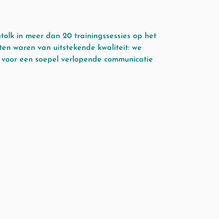
olk in meer dan 20 trainingssessies op het
en waren van uitstekende kwaliteit: we
d voor een soepel verlopende communicatie